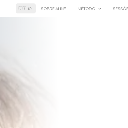
🇺🇸 EN
SOBRE ALINE
MÉTODO
SESSÕ